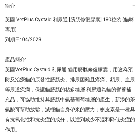
簡介
−
英國 VetPlus Cystaid 利尿通 [膀胱修復膠囊] 180粒裝 (貓咪
專用)

到期日: 04/2028

產品簡介:

英國VetPlus Cystaid 利尿通 貓用膀胱修復膠囊，用途為預
防及治療貓的原發性膀胱炎、排尿困難且疼痛、頻尿、血尿
等尿道疾病，保護貓膀胱的粘多糖層 利尿通為貓的營養補
充品，可協助维持其膀胱中氨基葡萄糖層的產生，新添的茶
氨酸可幫助放鬆，減輕貓自身帶來的壓力；槲皮素是一種具
有抗氧化性和抗炎症的成分，以逹到减少不適和降低炎症的
作用。
