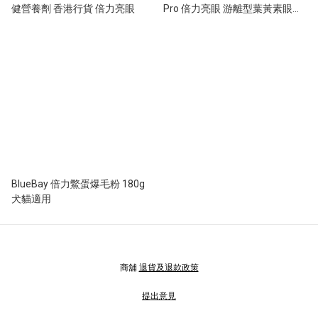
健營養劑 香港行貨 倍力亮眼
Pro 倍力亮眼 游離型葉黃素眼睛
淚痕保健粉裝 (犬貓適用) 2g × 30
小包
BlueBay 倍力鱉蛋爆毛粉 180g
犬貓適用
商舖
退貨及退款政策
提出意見