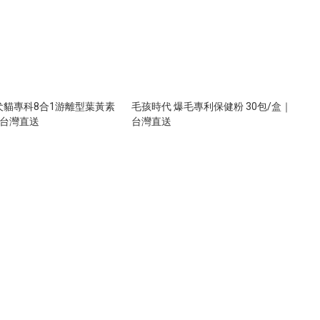
犬貓專科8合1游離型葉黃素
毛孩時代 爆毛專利保健粉 30包/盒｜
｜台灣直送
台灣直送