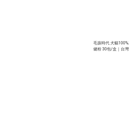
毛孩時代 犬貓100
健粉 30包/盒｜台