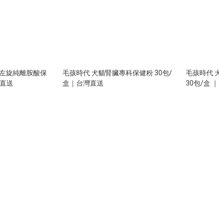
%左旋純離胺酸保
毛孩時代 犬貓腎臟專科保健粉 30包/
毛孩時代 
灣直送
盒｜台灣直送
30包/盒 