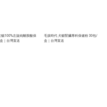
犬貓100%左旋純離胺酸保
毛孩時代 犬貓腎臟專科保健粉 30包/
包/盒｜台灣直送
盒｜台灣直送