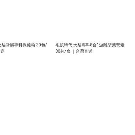
犬貓腎臟專科保健粉 30包/
毛孩時代 犬貓專科8合1游離型葉黃素
直送
30包/盒 ｜台灣直送