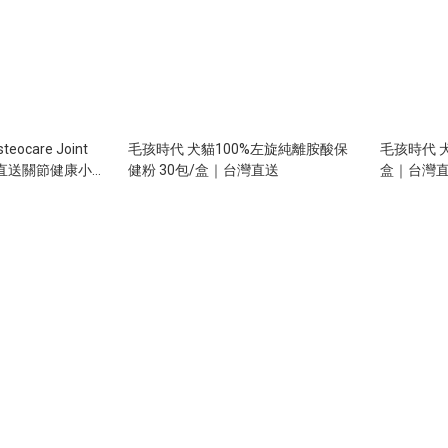
teocare Joint
毛孩時代 犬貓100%左旋純離胺酸保
毛孩時代 
 澳洲直送關節健康小食
健粉 30包/盒｜台灣直送
盒｜台灣