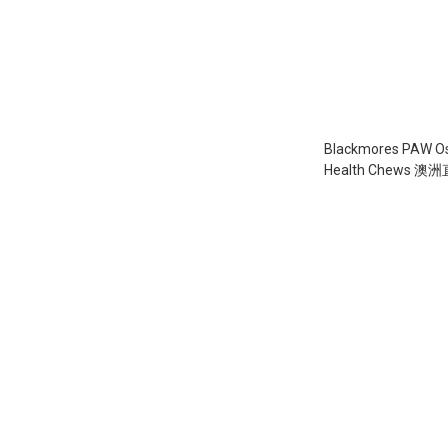
Blackmores PAW Os
Health Chews
100粒