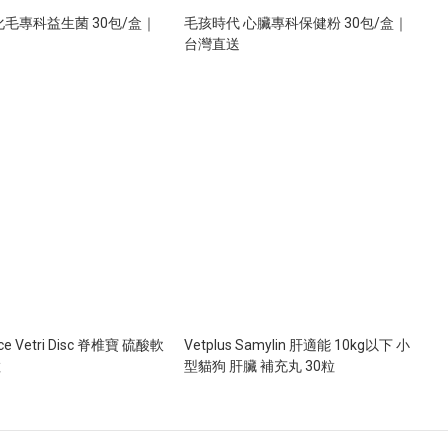
化毛專科益生菌 30包/盒｜
毛孩時代 心臟專科保健粉 30包/盒｜
台灣直送
nce Vetri Disc 脊椎寶 硫酸軟
Vetplus Samylin 肝適能 10kg以下 小
粒
型貓狗 肝臟 補充丸 30粒