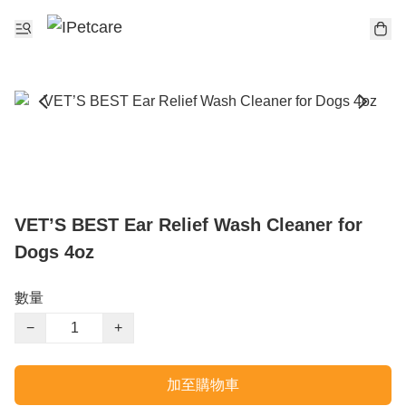
VET’S BEST Ear Relief Wash Cleaner for
Dogs 4oz
數量
−
+
加至購物車