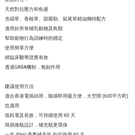
天然對抗壓力和焦慮

含纈草、香根草、甜羅勒、鼠尾草精油獨特配方

適用於所有哺乳動物及鳥類

幫助寵物行為訓練時的穩定

使用簡單方便

經臨床醫學證實有效

透過GABA機制，無副作用

建議使用方法:

適合香港電插頭用，隨插即用最方便，大空間 (600平方呎) 
也適用

低耗電及長效，可持續使用 60 天

簡易換瓶設計，補充瓶更環保

一支 40ml 香薰補充裝 約可使用 60 天