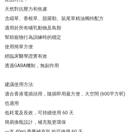
天然對抗壓力和焦慮

含纈草、香根草、甜羅勒、鼠尾草精油獨特配方

適用於所有哺乳動物及鳥類

幫助寵物行為訓練時的穩定

使用簡單方便

經臨床醫學證實有效

透過GABA機制，無副作用

建議使用方法:

適合香港電插頭用，隨插即用最方便，大空間 (600平方呎) 
也適用

低耗電及長效，可持續使用 60 天

簡易換瓶設計，補充瓶更環保

一支 40ml 香薰補充裝 約可使用 60 天