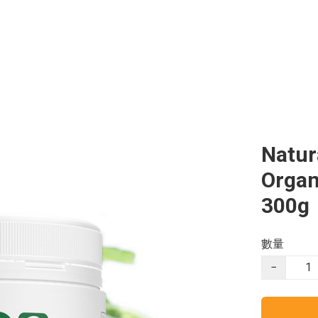
Natur
Orga
300g
數量
−