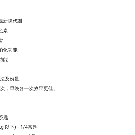
腺新陳代謝

色素



消化功能

功能

法及份量:

次，早晚各一次效果更佳。

4茶匙

g 以下) - 1/4茶匙
