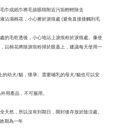
乾淨毛巾或紙巾將毛孩眼睛附近污垢輕輕除去

淚痕液沾濕棉花，小心擦於淚痕處 (避免直接接觸到毛
淚痕處的毛乾透後，小心地沾上淚痕粉於淚痕處。像使
，以棉花將除淚痕粉掃於眼蓋上，建議每天使用一
上的幼犬/貓，懷孕、需要哺乳的母犬/貓也可以安
vy 為外用產品，不可服用。

全天然，所以沒有到期日，開封後存放於陰涼處。

有效期為一年