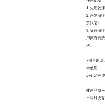
使用部驟：

1. 先用
2. 用除
孩眼睛)

3. 等待
用爽身粉般
次。

7個星期以
全使用

Eye En
此產品成份
⚠️開封後