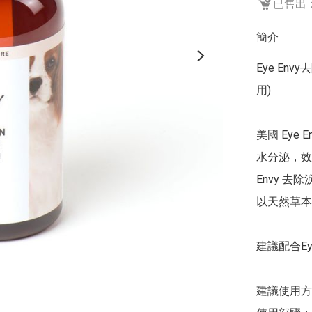
已售出：
簡介
Eye Envy去
用)

美國 Eye
水分泌，效
Envy 
以天然草本
建議配合Ey
建議使用方法