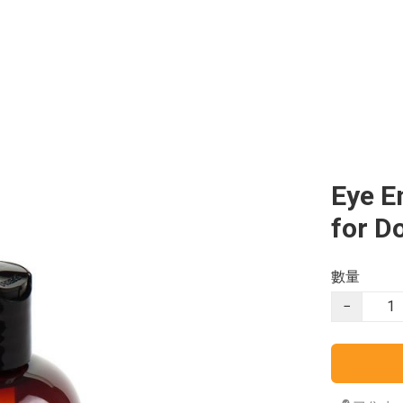
Eye E
for 
數量
−