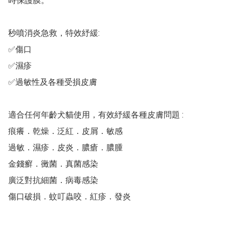
時保護膜。

秒噴消炎急救，特效紓緩:

✅傷口

✅濕疹 

✅過敏性及各種受損皮膚

適合任何年齡犬貓使用，有效紓緩各種皮膚問題 :

痕癢．乾燥．泛紅．皮屑．敏感

過敏．濕疹．皮炎．膿瘡．膿腫

金錢癬．黴菌．真菌感染

廣泛對抗細菌．病毒感染

傷口破損．蚊叮蟲咬．紅疹．發炎