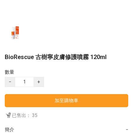
BioRescue 古樹寧皮膚修護噴霧 120ml
數量
−
+
加至購物車
已售出： 35
簡介
−