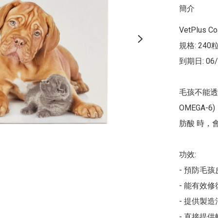
簡介
VetPlus C
規格: 240粒
到期日: 06/
毛孩不能透
OMEGA
肪酸 時，
功效:

- 預防毛
- 能有效
- 提供製
- 直接提