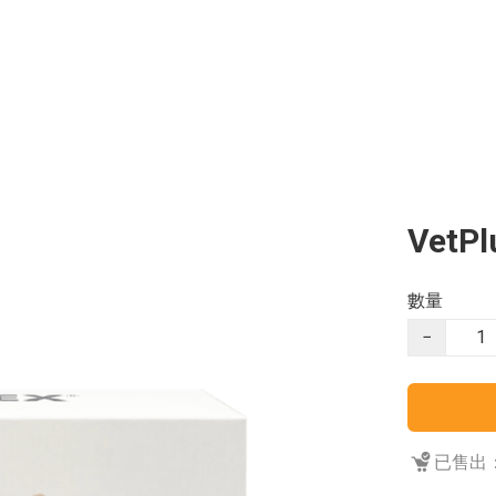
VetPl
數量
−
已售出：