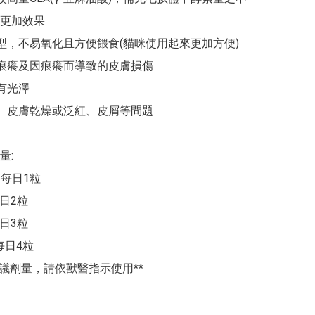
更加效果

劑型，不易氧化且方便餵食(貓咪使用起來更加方便)

膚痕癢及因痕癢而導致的皮膚損傷

有光澤

毛、皮膚乾燥或泛紅、皮屑等問題

:

 每日1粒

每日2粒

每日3粒

每日4粒

建議劑量，請依獸醫指示使用**
