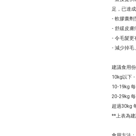
足，已達成
- 軟膠囊
- 舒緩皮
- 令毛髮更
- 減少掉
建議食用份量
10kg以下 -
10-19kg 
20-29kg 
超過30kg 
**上表為
食用方法：
