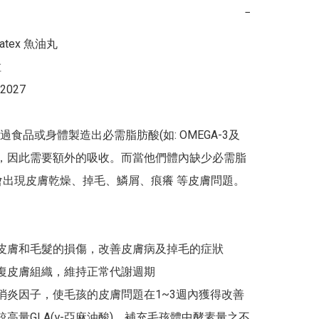
−
oatex 魚油丸



2027

過食品或身體製造出必需脂肪酸(如: OMEGA-3及
-6)，因此需要額外的吸收。而當他們體內缺少必需脂
會出現皮膚乾燥、掉毛、鱗屑、痕癢 等皮膚問題。

孩皮膚和毛髮的損傷，改善皮膚病及掉毛的症狀

修復皮膚組織，維持正常代謝週期

造消炎因子，使毛孩的皮膚問題在1~3週內獲得改善

供較高量GLA(γ-亞麻油酸)，補充毛孩體中酵素量之不