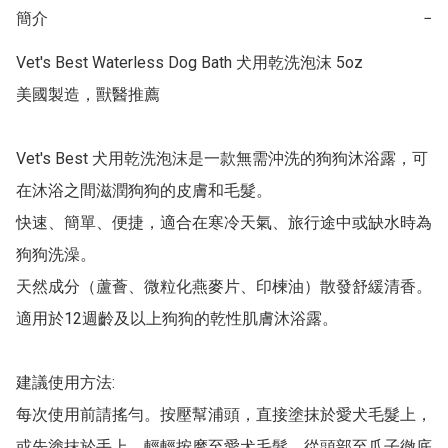
簡介
−
Vet's Best Waterless Dog Bath 犬用乾洗泡沫 5oz

美國製造，獸醫推薦

Vet's Best 犬用乾洗泡沫是一款無需沖洗的狗狗沐浴露，可
在沐浴之間滋潤狗狗的皮膚和毛髮。

快速、簡單、便捷，適合在寒冷天氣、旅行途中或缺水時為
狗狗洗澡。

天然成分（蘆薈、微粒化燕麥片、印楝油）散發舒緩清香。

適用於12週齡及以上狗狗的乾性肌膚沐浴露。

建議使用方法:

每次使用前請搖勻。按壓幫浦頭，直接塗抹於愛犬毛髮上，
或先塗抹於手上，輕輕按摩至愛犬毛髮。從頭部至爪子徹底