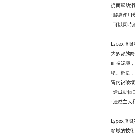
從而幫助消
· 膠囊使
· 可以同
Lypex
大多數胰酶
而被破壞，
壞。於是，
胃內被破壞
· 造成動
· 造成主
Lypex
領域的技術