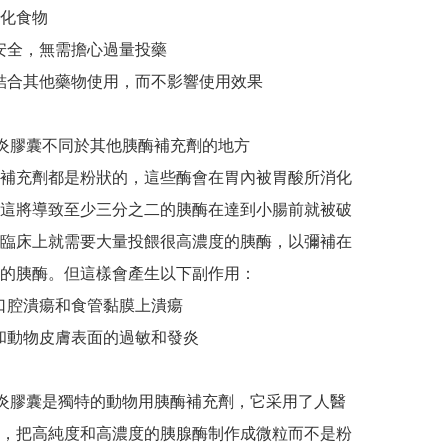
化食物

用安全，無需擔心過量投藥

時結合其他藥物使用，而不影響使用效果

胰腺炎膠囊不同於其他胰酶補充劑的地方

補充劑都是粉狀的，這些酶會在胃內被胃酸所消化
這將導致至少三分之二的胰酶在達到小腸前就被破
臨床上就需要大量投餵很高濃度的胰酶，以彌補在
的胰酶。但這樣會產生以下副作用：

物口腔潰瘍和食管黏膜上潰瘍

人和動物皮膚表面的過敏和發炎

胰腺炎膠囊是獨特的動物用胰酶補充劑，它采用了人醫
，把高純度和高濃度的胰腺酶制作成微粒而不是粉