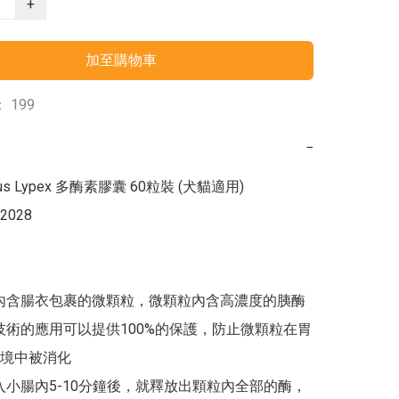
+
加至購物車
 199
−
lus Lypex 多酶素膠囊 60粒裝 (犬貓適用)

2028

囊內含腸衣包裹的微顆粒，微顆粒內含高濃度的胰酶

裹技術的應用可以提供100%的保護，防止微顆粒在胃
境中被消化

進入小腸內5-10分鐘後，就釋放出顆粒內全部的酶，