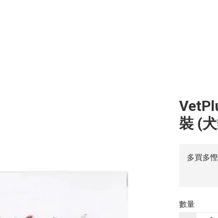
VetP
裝 (
多買多慳
數量