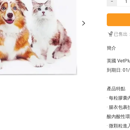
−
已售出：
簡介
英國 VetP
到期日: 01/
產品特點

· 每粒膠
· 腸衣包
酸內酸性環
· 微顆粒