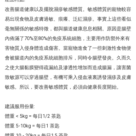
改善腸道健康以及擺脫濕疹敏感體質。敏感體質的寵物較容
易出現食物及皮膚過敏、痕癢、泛紅濕疹。事實上這些看似
毫無關係的敏感特徵，都與腸道健康息息相關。原因是腸壁
內佈滿了70%至80%的免疫系統細胞，主要用作防禦外來有
害物質入侵身體造成傷害。當寵物進食了一些刺激性食物便
會被腸道內的免疫系統細胞排斥，同時令腸壁發炎。久而久
之使大腸黏膜變得疏漏給及滲透性增加而造成腸漏，讓害菌
致敏源可以穿過腸壁，有機可乘入侵血液裏誘發濕疹及皮膚
敏感。所以，要改善敏感體質，必須由健康長度開始。

建議服用份量:

體重 < 5kg = 每日1/2 茶匙

體重 5-10kg = 每日1 茶匙

體重 10 - 20kg = 每日1.5 茶匙
