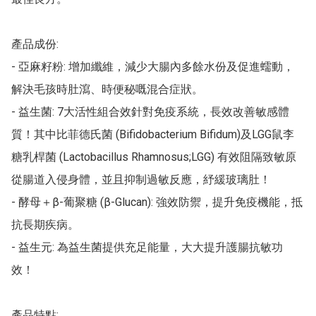
產品成份:

- 亞麻籽粉: 增加纖維，減少大腸內多餘水份及促進蠕動，
解決毛孩時肚瀉、時便秘嘅混合症狀。

- 益生菌: 7大活性組合效針對免疫系統，長效改善敏感體
質！其中比菲德氏菌 (Bifidobacterium Bifidum)及LGG鼠李
糖乳桿菌 (Lactobacillus Rhamnosus;LGG) 有效阻隔致敏原
從腸道入侵身體，並且抑制過敏反應，紓緩玻璃肚！

- 酵母＋β-葡聚糖 (β-Glucan): 強效防禦，提升免疫機能，抵
抗長期疾病。

- 益生元: 為益生菌提供充足能量，大大提升護腸抗敏功
效！

產品特點:
