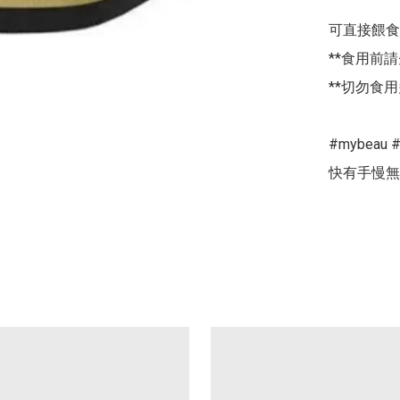
可直接餵食
**食用前請
**切勿食
#mybeau
快有手慢無 #i