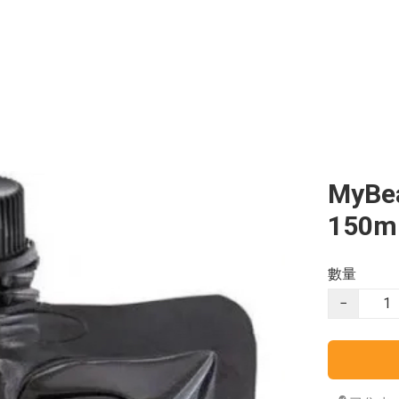
MyB
150m
數量
−