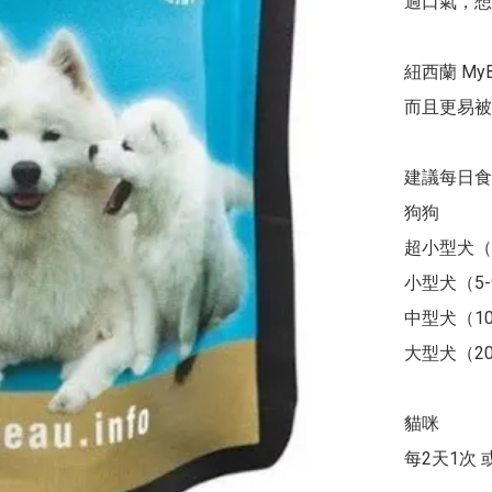
過口氣，想
紐西蘭 M
而且更易被身
建議每日食用
狗狗

超小型犬（5
小型犬（5-9
中型犬（10-
大型犬（20
貓咪

每2天1次 或