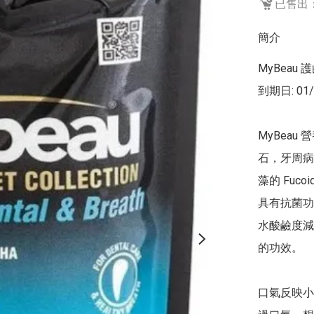
已售出：
簡介
MyBeau 
到期日: 01/
MyBeau
石，牙周病
藻的 Fuc
具有抗菌功效，P
水酸鹼度減
的功效。

口氣反映小