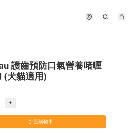
eau 護齒預防口氣營養啫喱
l (犬貓適用)
+
加至購物車