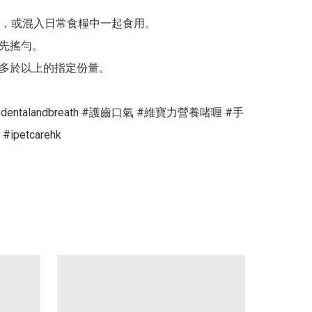
，或混入日常食糧中一起食用。

先搖勻。

用多於以上的指定份量。

 #dentalandbreath #護齒口氣 #維寶力營養啫喱 #手
petcarehk