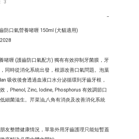
 3
−
護齒防口氣營養啫喱 150ml (犬貓適用)

2028

 營養啫喱 (護齒防口氣配方) 獨有有效抑制牙菌膜，牙
，同時從消化系統出發，根源改善口氣問題。泡葉
oidan 吸收後會透過血液口水分泌循環到牙齒牙根，
henol, Zinc, Iodine, Phosphorus 有效調節口
低細菌滋生。芹菜油,八角有消炎及改善消化系統
朋友整體健康情況，單靠外用牙齒護理只能短暫蓋